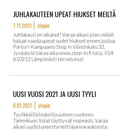
JUHLAKAUTEEN UPEAT HIUKSET MEILTÄ
7.11.2021
stepin
Juhlakausi on alkanut! Varaa aikasi pian, mikäli
haluat saada upeat uudet hiukset ennen joulua.
Parturi-Kampaamo Step In Väinönkatu 32,
Jyväskylä Varaa aika www.step-in.fi tai p. 014
610212 Lämpimästi tervetuloa!
UUSI VUOSI 2021 JA UUSI TYYLI
6.01.2021
stepin
Tyylikkäillä hiuksilla uuteen vuoteen.
Tammikuun listat täyttyvät nopeasti. Varaa
aikasi uudistuneesta nettiajanvarauksesta: