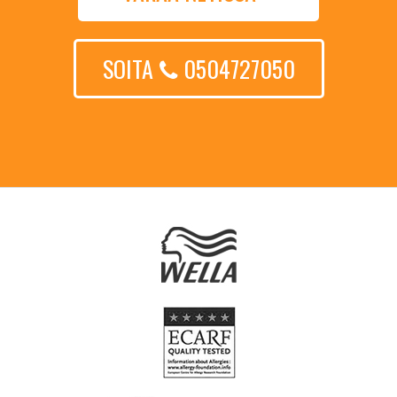
SOITA
0504727050