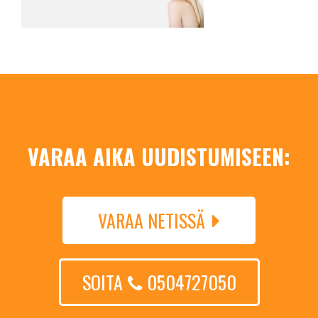
VARAA AIKA UUDISTUMISEEN:
VARAA NETISSÄ
SOITA
0504727050