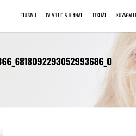
ETUSIVU
PALVELUT & HINNAT
TEKIJÄT
KUVAGALL
866_6818092293052993686_O