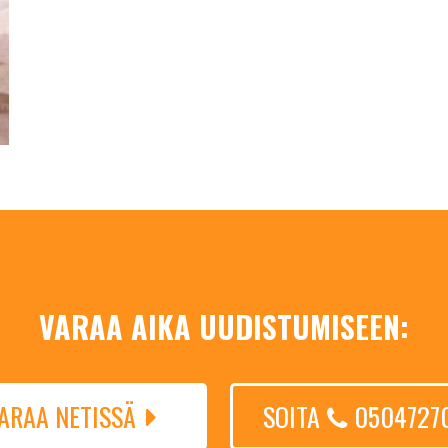
VARAA AIKA UUDISTUMISEEN:
ARAA NETISSÄ
SOITA
0504727