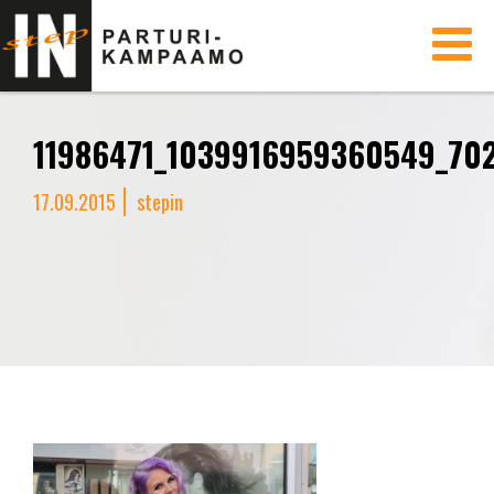
Toggle
navigati
11986471_1039916959360549_70
17.09.2015
stepin