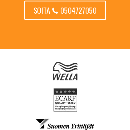
SOITA
0504727050