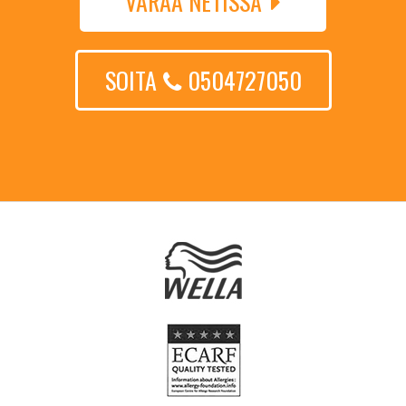
VARAA NETISSÄ
SOITA
0504727050