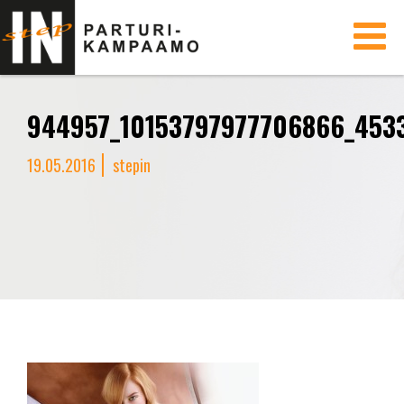
Toggle
navigati
944957_10153797977706866_453
19.05.2016
stepin