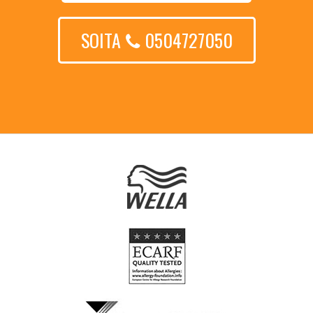
SOITA
0504727050