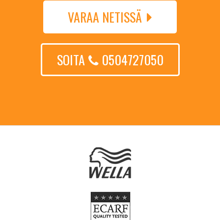
VARAA NETISSÄ
SOITA
0504727050