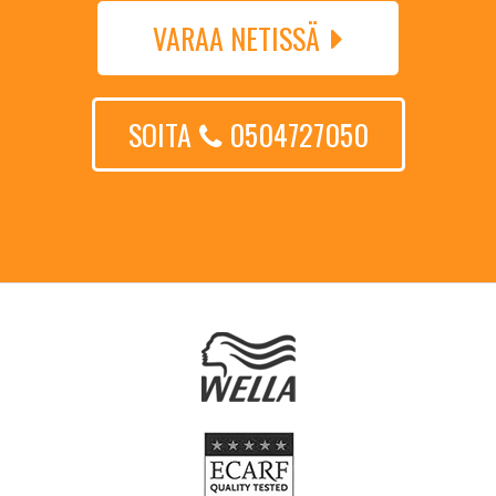
VARAA NETISSÄ
SOITA
0504727050