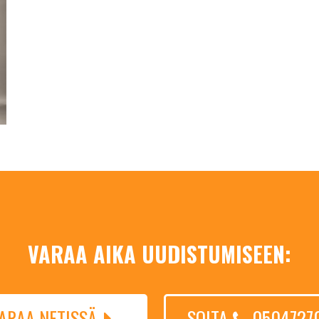
VARAA AIKA UUDISTUMISEEN:
ARAA NETISSÄ
SOITA
0504727