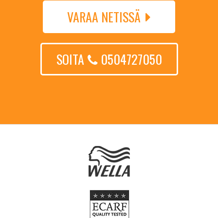
VARAA NETISSÄ
SOITA
0504727050