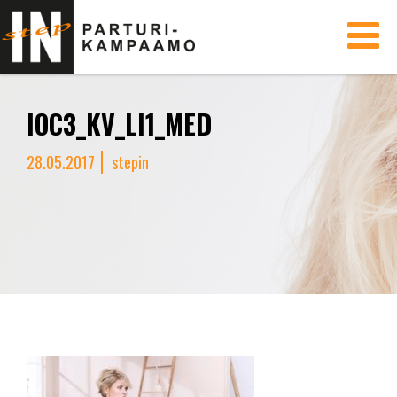
Toggle
navigati
IOC3_KV_LI1_MED
28.05.2017
stepin