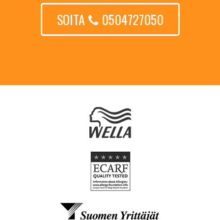
SOITA
0504727050