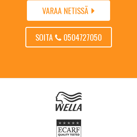
VARAA NETISSÄ
SOITA
0504727050