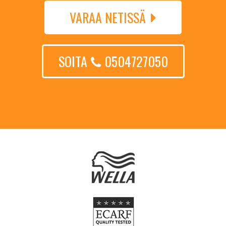
VARAA NETISSÄ
SOITA
0504727050