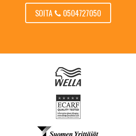
SOITA
0504727050