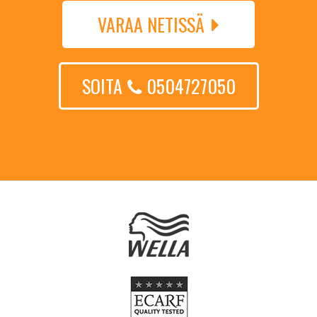
VARAA NETISSÄ
SOITA
0504727050