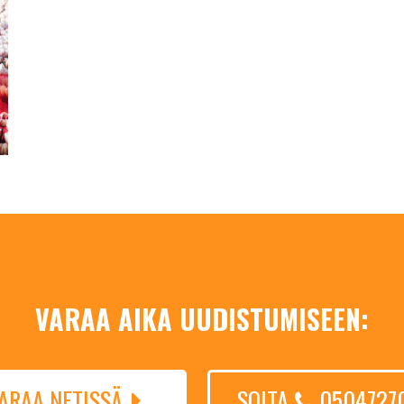
VARAA AIKA UUDISTUMISEEN:
ARAA NETISSÄ
SOITA
0504727