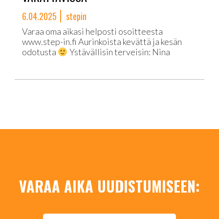
6.04.2025
stepin
Varaa oma aikasi helposti osoitteesta
www.step-in.fi Aurinkoista kevättä ja kesän
odotusta
Ystävällisin terveisin: Nina
VARAA AIKA UUDISTUMISEEN: