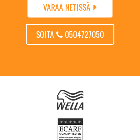
VARAA NETISSÄ
SOITA
0504727050