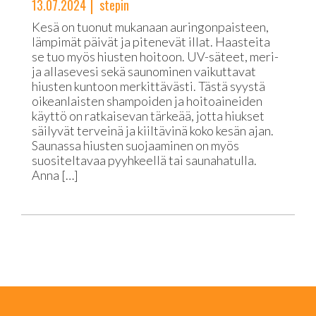
13.07.2024
stepin
Kesä on tuonut mukanaan auringonpaisteen,
lämpimät päivät ja pitenevät illat. Haasteita
se tuo myös hiusten hoitoon. UV-säteet, meri-
ja allasevesi sekä saunominen vaikuttavat
hiusten kuntoon merkittävästi. Tästä syystä
oikeanlaisten shampoiden ja hoitoaineiden
käyttö on ratkaisevan tärkeää, jotta hiukset
säilyvät terveinä ja kiiltävinä koko kesän ajan.
Saunassa hiusten suojaaminen on myös
suositeltavaa pyyhkeellä tai saunahatulla.
Anna […]