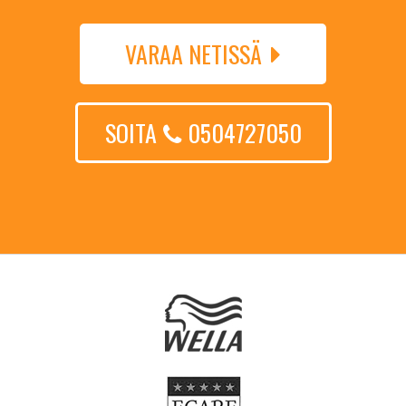
VARAA NETISSÄ
SOITA
0504727050